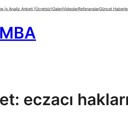
e İş Analiz Anketi (Ücretsiz)
Galeri
Videolar
Referanslar
Güncel Haberle
 MBA
ket:
eczacı haklar