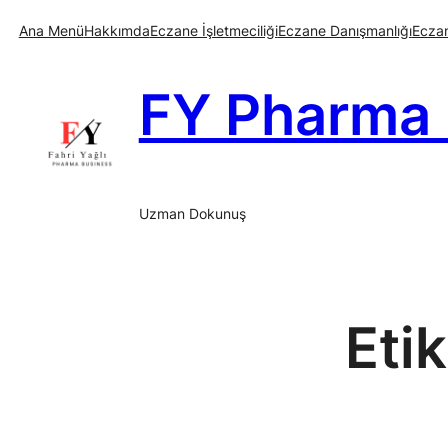
İçeriğe
Ana Menü
Hakkımda
Eczane İşletmeciliği
Eczane Danışmanlığı
Eczan
geç
FY Pharma
Uzman Dokunuş
Eti