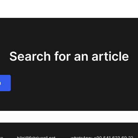
Search for an article
h
ve
bilgi@fahriyagli.net
whatsApp: +90 541 623 69 22