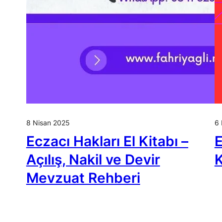
8 Nisan 2025
6 
Eczacı Hakları El Kitabı –
E
Açılış, Nakil ve Devir
K
Mevzuat Rehberi