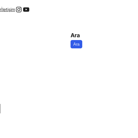
Instagram
YouTube
r
İletişim
Ara
Ara
ı