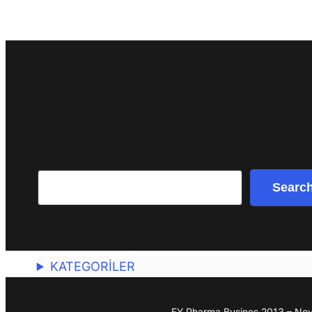
Search
Searc
KATEGORİLER
FY Pharma Busines 2013 – Ne