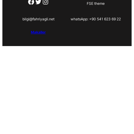
Facebook
Twitter
Instagram
FSE theme
bilgi@fahriyagli.net
whatsApp: +90 541 623 69 22
Makaller