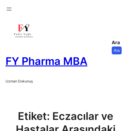
İçeriğe
geç
Ara
Ara
FY Pharma MBA
Uzman Dokunuş
Etiket:
Eczacılar ve
Hastalar Arasındaki