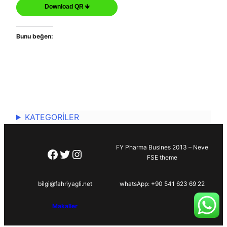
Download QR 🡻
Bunu beğen:
KATEGORİLER
FY Pharma Busines 2013 – Neve
Facebook
Twitter
Instagram
FSE theme
bilgi@fahriyagli.net
whatsApp: +90 541 623 69 22
Makaller