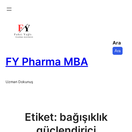
İçeriğe
geç
Ara
Ara
FY Pharma MBA
Uzman Dokunuş
Etiket:
bağışıklık
güçlendirici