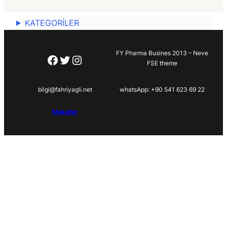
KATEGORİLER
FY Pharma Busines 2013 – Neve
Facebook
Twitter
Instagram
FSE theme
bilgi@fahriyagli.net
whatsApp: +90 541 623 69 22
Makaller